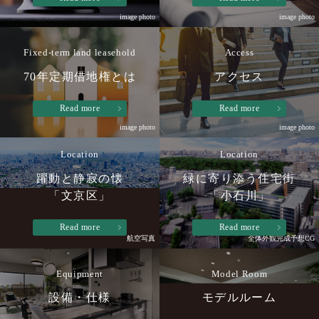
image photo
image photo
Fixed-term land leasehold
Access
70年定期借地権とは
アクセス
Read more
Read more
image photo
image photo
Location
Location
躍動と静寂の懐
緑に寄り添う住宅街
「文京区」
「小石川」
Read more
Read more
航空写真
全体外観完成予想CG
Equipment
Model Room
設備・仕様
モデルルーム