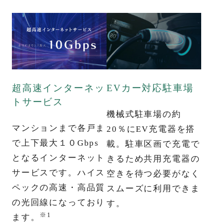
定休日／水・木曜日・第2火曜日
（祝日を除く。また第2火曜日が祝日または
祝日明けの場合は第3火曜日がお
休みとなります。）
人生をデザインしよう、
MACHI -
住みたくなる写真
リビオと。
超高速インターネッ
EVカー対応駐車場
トサービス
RECOMMENDED
機械式駐車場の約
マンションまで各戸ま
20％にEV充電器を搭
で上下最大１０Gbps
載。駐車区画で充電で
となるインターネット
きるため共用充電器の
サービスです。ハイス
空きを待つ必要がなく
ペックの高速・高品質
スムーズに利用できま
の光回線になっており
す。
※1
ます。