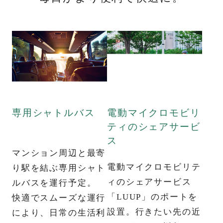
緑に寄り添う住宅街「小石川」
設備・仕様
Model Room
Owner's Interview
モデルルーム
ご契約者様インタビュー
Brand
Limited
ブランド
限定サイト
来場予約はこちら
Map
Outline
専用シャトルバス
電動マイクロモビリ
ゲストサロンにお越しいただき、外観模型やモデルルームをご見学頂
現地案内図
物件概要
き、ご検討頂けます。
ティのシェアサービ
ス
マンション周辺と最寄
電動マイクロモビリテ
INFORMATION
り駅を結ぶ専用シャト
ィのシェアサービス
ルバスを運行予定。
8.1(土)～第三期5次ご案内会【ご来場／オンライ
「LUUP」のポートを
快適でスムーズな運行
ン】ご予約受付中
設置。行きたい先の近
により、日常の生活利
※物件エントリーを頂きましたお客様には、エ