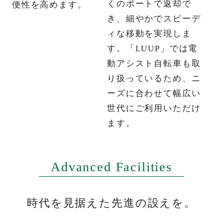
くのポートで返却で
便性を高めます。
ントリー者様限定ページの閲覧（物件パンフレ
き、細やかでスピーデ
ット掲載）や定期的に物件の情報をお送りさせ
ィな移動を実現しま
オンライン商談はこちら
ていただきます。≪夏季休業のお知らせ：誠に
す。「LUUP」では電
自宅等からオンラインにてご相談していただけます。
勝手ながら8/11(火・祝)～8/20(木)を夏季休業と
動アシスト自転車も取
※お使いのデバイスに合わせてご相談いただけます。
させていただきます。休業期間中にいただいた
り扱っているため、ニ
ご予約は、8/21(金)より順次ご返信いたします。
ーズに合わせて幅広い
≫
世代にご利用いただけ
ます。
お問い合わせは「リビオシティ文京小石川」ゲストサロン
0120-522-150
OTHER CONTENTS
Advanced Facilities
タップして電話をかける
時代を見据えた先進の設えを。
営業時間／平日 11：00～18：00
土日祝 10：00～18：00