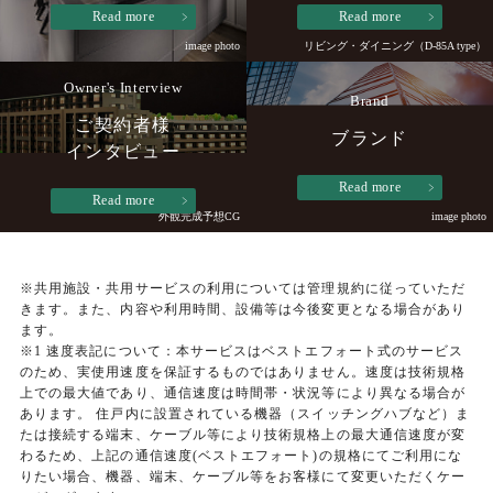
Read more
Read more
image photo
リビング・ダイニング（D-85A type）
Owner's Interview
Brand
ご契約者様
ブランド
インタビュー
Read more
Read more
外観完成予想CG
image photo
※共用施設・共用サービスの利用については管理規約に従っていただ
きます。また、内容や利用時間、設備等は今後変更となる場合があり
ます。
※1 速度表記について：本サービスはベストエフォート式のサービス
のため、実使用速度を保証するものではありません。速度は技術規格
上での最大値であり、通信速度は時間帯・状況等により異なる場合が
あります。 住戸内に設置されている機器（スイッチングハブなど）ま
たは接続する端末、ケーブル等により技術規格上の最大通信速度が変
わるため、上記の通信速度(ベストエフォート)の規格にてご利用にな
りたい場合、機器、端末、ケーブル等をお客様にて変更いただくケー