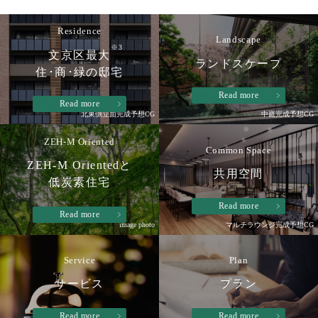
Residence
Landscape
※3
文京区最大
ランドスケープ
住･商･緑の邸宅
Read more
Read more
北東側立面完成予想CG
中庭完成予想CG
ZEH-M Oriented
Common Space
ZEH-M Orientedと
共用空間
低炭素住宅
Read more
Read more
image photo
マルチラウンジ完成予想CG
Service
Plan
サービス
プラン
Read more
Read more