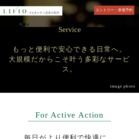
エントリー・来場予約
リビオシティ
リビオシティ
リビオシティ
文京小石川
文京小石川
文京小石川
TOP
Residence
Service
トップ
文京区最大 住･商･緑の邸宅
もっと便利で安心できる日常へ。
Residence
Residence
ランドスケープ
ZEH-M Orientedと低炭素住宅
大規模だからこそ叶う
多彩なサービ
ス。
Commonspace
Service
共用空間
サービス
image photo
Plan
Landlease
物件エントリーはこちら
プラン
70年定期借地権とは
エントリー者様限定サイト（パンフレットや、多彩な動画コンテンツ
を掲載）の閲覧、定期的に物件の情報をお届けいたします。
For Active Action
Access
Location
アクセス
躍動と静寂の懐「文京区」
毎日がより便利で快適に。
Location
Equipment