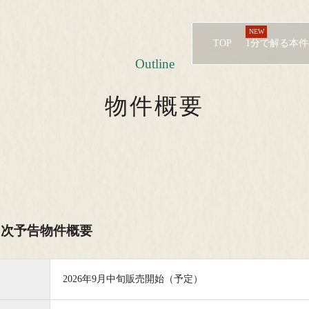
TOP
1分で解る本
Outline
物件概要
Residence
最大 住･商･緑の邸宅
ランドスケープ
Plan
ス
プラン
来場予約はこちら
オンライ
５次予告物件概要
、
ゲストサロンにお越しいただき、外観模型やモ
自宅等か
的
デルルームをご見学頂き、ご検討頂けます。
ます。
Location
※お使い
2026年9月中旬販売開始（予定）
静寂の懐「文京区」
緑に寄り添う住宅街「
川」