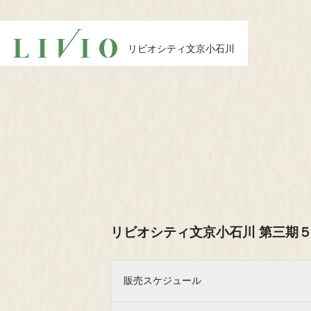
リビオシティ
リビオシティ
文京小石川
文京小石川
リビオシティ
文京小石川
TOP
Residence
トップ
文京区
Commonspace
Service
共用空間
サービ
物件エントリーはこちら
リビオシティ文京小石川 第三期
エントリー者様限定サイト（パンフレットや
多彩な動画コンテンツを掲載）の閲覧、定期
Access
Location
に物件の情報をお届けいたします。
販売スケジュール
アクセス
躍動と