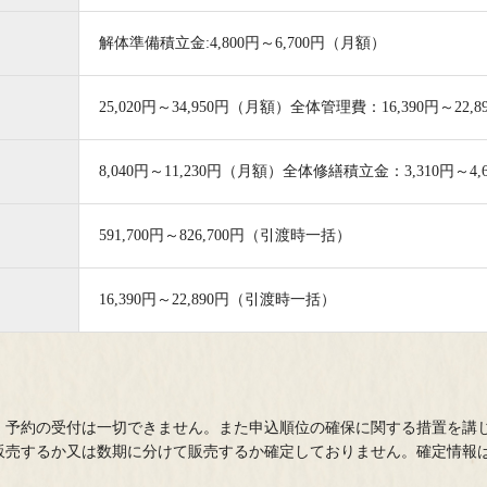
解体準備積立金:4,800円～6,700円（月額）
INFORMATION
25,020円～34,950円（月額）全体管理費：16,390円～22,
8,040円～11,230円（月額）全体修繕積立金：3,310円～4,
ライン】ご予約受付中
エントリー者様限定ページの閲覧（物件パンフレット掲載）や定期的に
591,700円～826,700円（引渡時一括）
/11(火・祝)～8/20(木)を夏季休業とさせていただきます。休業期間中
16,390円～22,890円（引渡時一括）
、予約の受付は一切できません。また申込順位の確保に関する措置を講
販売するか又は数期に分けて販売するか確定しておりません。確定情報