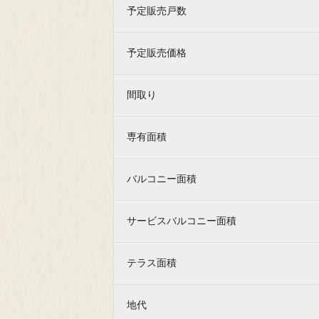
予定販売戸数
予定販売価格
Model Room
Owner's I
モデルルーム
ご契約
間取り
Map
Outline
専有面積
現地案内図
物件概
バルコニー面積
（祝日を除
サービスバルコニー面積
物件エントリーなど
各種お問い合わせはこちらから
テラス面積
地代