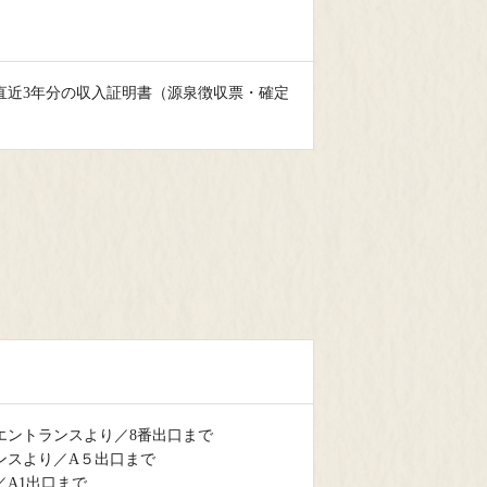
直近3年分の収入証明書（源泉徴収票・確定
エントランスより／8番出口まで
ンスより／A５出口まで
／A1出口まで