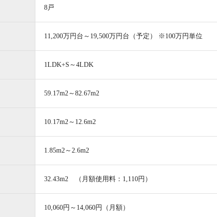
8戸
11,200万円台～19,500万円台（予定） ※100万円単位
nterview
Brand
者様インタビュー
ブランド
お問い合わせは「リビオシティ文京小石川」ゲストサロ
1LDK+S～4LDK
0120-522-150
59.17m2～82.67m2
要
営業時間／平日 11：00～18：00
土日祝 10：00～18：00
10.17m2～12.6m2
定休日／水・木曜日・第2火曜日
く。また第2火曜日が祝日または
祝日明けの場合は第3火曜日がお休みと
1.85m2～2.6m2
32.43m2 （月額使用料：1,110円）
10,060円～14,060円（月額）