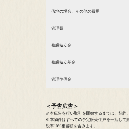
借地の場合、その他の費用
管理費
修繕積立金
8.1(土)～第三期5次ご案内会【ご来場／オン
※物件エントリーを頂きましたお客様には、
修繕積立基金
きます。≪夏季休業のお知らせ：誠に勝手ながら8
より順次ご返信いたします。≫
管理準備金
＜予告広告＞
※本広告を行い取引を開始するまでは、契約
※本物件はすべての予定販売住戸を一括して
税率10%相当額を含みます。