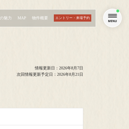
エントリー・来場予約
件の魅力
MAP
物件概要
Residence
ZEH-M Orientedと低炭素住宅
情報更新日：2026年8月7日
次回情報更新予定日：2026年8月21日
Landlease
70年定期借地権とは
ン商談はこちら
らオンラインにてご相談していただけ
Equipment
のデバイスに合わせてご相談いただけます。
小石
設備・仕様