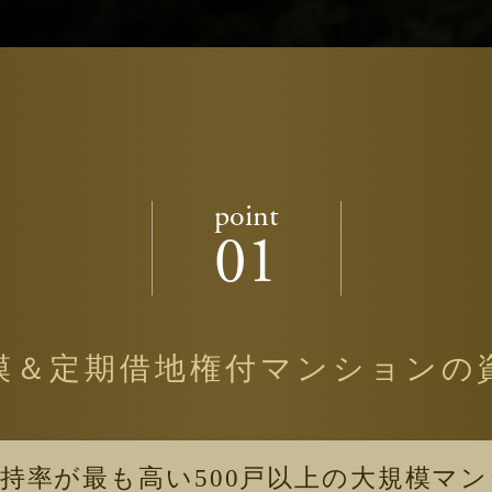
point
01
模＆定期借地権付
マンションの
維持率が最も高い
500戸以上の大規模マ