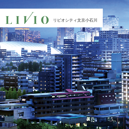
リビオシティ
文京小石川
リビオシティ
文京小石川
POINT1
資産性
POINT3
サービス
POINT5