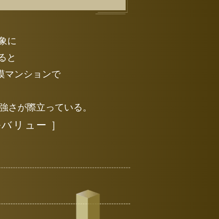
象に
ると
規模マンションで
強さが際立っている。
バリュー ］