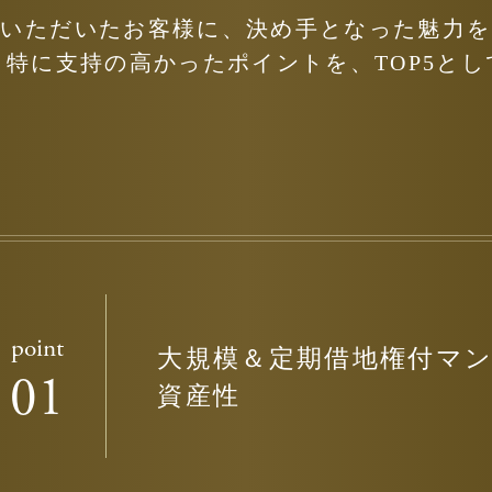
約いただいたお客様に、
決め手となった魅力を
ら特に支持の高かった
ポイントを、TOP5と
point
大規模＆定期借地権付
マ
01
資産性