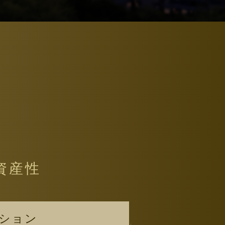
資産性
ンション