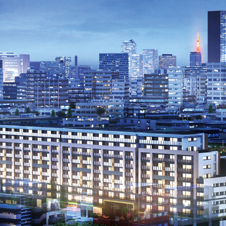
POINT2
共用部
POINT4
プラン