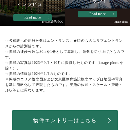
ブランド
インタビュー
Read more
Read more
外観完成予想CG
image photo
※各施設への距離分数はエントランス、★印のものはサブエントラン
スからの計測値です。
※掲載の徒歩分数は80mを1分として算出し、端数を切り上げたもので
す。
※掲載の写真は2023年9月・10月に撮影したものです（image photoを
除く）。
※掲載の情報は2024年1月のものです。
※掲載のエリア概念図および文京区教育施設概念マップは地図や写真
を基に簡略化して表現したものです。実施の位置・スケール・距離・
形状等とは異なります。
物件エントリーはこちら