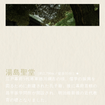
湯島聖堂
［約2,790m／徒歩35分］★
江戸幕府5代将軍徳川綱吉の頃、儒学の振興を
図るために創建された孔子廟。後に幕府直轄の
昌平坂学問所が開設され、明治維新後の近代教
育の礎となりました。