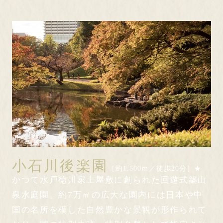
小石川後楽園
［約1,600ｍ／徒歩20分］★
かつて水戸徳川家上屋敷に創られた回遊式築山
泉水庭園。約7万㎡の広大な園内には日本や中
国の名所を模した自然豊かな景観が形作られて