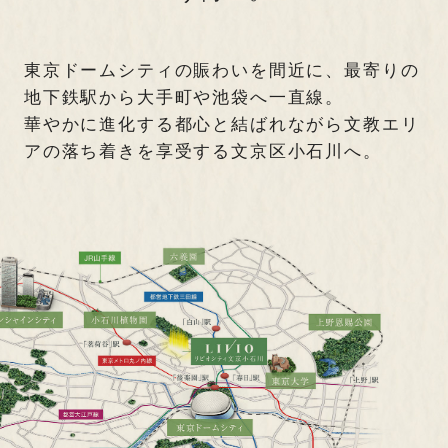
緑に寄り添う住宅街「小石川」
設備・仕様
Model Room
Owner's Interview
東京ドームシティの賑わいを間近に、最寄りの
モデルルーム
ご契約者様インタビュー
地下鉄駅から大手町や池袋へ一直線。
華やかに進化する都心と結ばれながら文教エリ
Brand
Limited
アの落ち着きを享受する文京区小石川へ。
ブランド
限定サイト
来場予約はこちら
Map
Outline
ゲストサロンにお越しいただき、外観模型やモデルルームをご見学頂
現地案内図
物件概要
き、ご検討頂けます。
INFORMATION
8.1(土)～第三期5次ご案内会【ご来場／オンライ
ン】ご予約受付中
※物件エントリーを頂きましたお客様には、エ