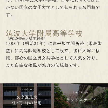
し、1949年に大学へ昇格。日本にわずか2校し
かない国立の女子大学として知られる名門校で
す。
筑波大学附属高等学校
［約1,540ｍ／徒歩20分］
1888年（明治21年）に昌平坂学問所跡（湯島聖
堂）に高等師範学校として設立、後に大塚に移
転。都心の国立男女共学校として人気を誇り、
また自由な校風が魅力の伝統校です。
Residence
Landscape
※3
文京区最大
ランドスケープ
住･商･緑の邸宅