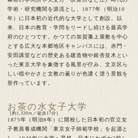
学術・研究機関を源流とし、1877年（明治10
年）に日本初の近代的な大学として創設。以
来、日本の教育・学問をリードし続ける最高学
府のひとつです。かつての加賀藩上屋敷を中心
とする広大な本郷地区キャンパスには、赤門・
安田講堂などの歴史ある建造物や銀杏並木とい
った東京大学を象徴する風景が佇み、文京区ら
しい穏やかさと文教の薫りが色濃く漂う景観を
形作っています。
お茶の水女子大学
［約1,320ｍ／徒歩17分］
1875年（明治8年）に開校した日本初の官立女
子教員養成機関「東京女子師範学校」を起源と