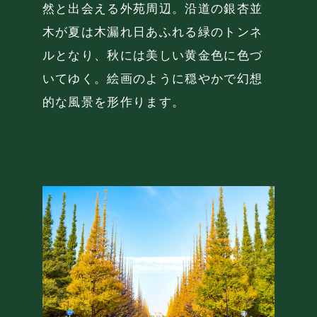
タワー
然と出会える外苑周辺。沿道の銀杏並
定休日／水・木曜日・第2火曜日
（祝日を除く。また第2火曜日が祝日または
祝日明けの場合は第3火曜日がお
商業施
木が夏は木漏れ日あふれる緑のトンネ
休みとなります。）
。
“立体
ルとなり、秋には美しい黄金色に色づ
人生をデザインしよう、
MACHI -
住みたくなる写真
界に誇
いてゆく。絵画のように穏やかで幻想
リビオと。
わう文
的な風景を形作ります。
つづけ
RECOMMENDED