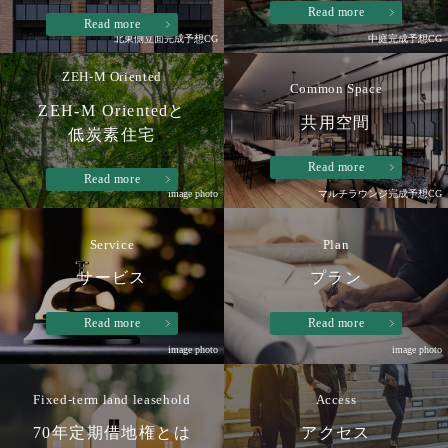
Read more
Read more
北東側立面完成予想CG
中庭完成予想CG
ZEH-M Oriented
Common Space
ZEH-M Orientedと
共用空間
低炭素住宅
Read more
Read more
image photo
マルチラウンジ完成予想CG
Service
Plan
サービス
プラン
Read more
Read more
image photo
image photo
Fixed-term land leasehold
Access
70年定期借地権とは
アクセス