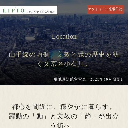
エントリー・来場予約
リビオシティ
リビオシティ
リビオシティ
文京小石川
文京小石川
文京小石川
TOP
Residence
トップ
文京区最大 住･商･緑の邸宅
Location
Residence
Residence
ランドスケープ
ZEH-M Orientedと低炭素住宅
山手線の内側、文教と緑の歴史を紡
ぐ文京区小石川。
Commonspace
Service
共用空間
サービス
現地周辺航空写真（2023年10月撮影）
Plan
Landlease
物件エントリーはこちら
プラン
70年定期借地権とは
エントリー者様限定サイト（パンフレットや、多彩な動画コンテンツ
を掲載）の閲覧、定期的に物件の情報をお届けいたします。
都心を間近に、穏やかに暮らす。
Access
Location
アクセス
躍動と静寂の懐「文京区」
躍動の「動」と
文教の「静」が出会
う街へ。
Location
Equipment