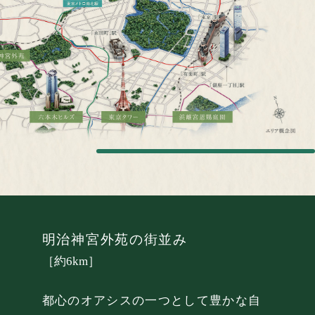
ントリー者様限定ページの閲覧（物件パンフレ
ット掲載）や定期的に物件の情報をお送りさせ
オンライン商談はこちら
ていただきます。≪夏季休業のお知らせ：誠に
自宅等からオンラインにてご相談していただけます。
勝手ながら8/11(火・祝)～8/20(木)を夏季休業と
※お使いのデバイスに合わせてご相談いただけます。
させていただきます。休業期間中にいただいた
ご予約は、8/21(金)より順次ご返信いたします。
≫
お問い合わせは「リビオシティ文京小石川」ゲストサロン
0120-522-150
OTHER CONTENTS
明治神宮外苑の街並み
［約6km］
タップして電話をかける
ジョン
都心のオアシスの一つとして豊かな自
営業時間／平日 11：00～18：00
土日祝 10：00～18：00