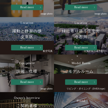
Read more
Read more
image photo
image photo
Location
Location
躍動と静寂の懐
緑に寄り添う住宅街
「文京区」
「小石川」
Read more
Read more
航空写真
全体外観完成予想CG
Equipment
Model Room
設備・仕様
モデルルーム
Read more
Read more
image photo
リビング・ダイニング（D-85A type）
Owner's Interview
Brand
ご契約者様