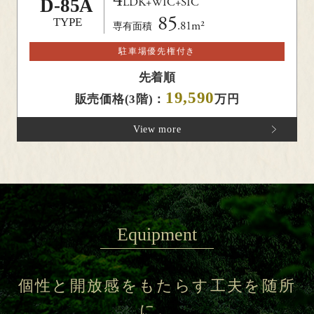
D-
85A
LDK+WIC+SIC
85
TYPE
.81m²
専有面積
駐車場優先権付き
先着順
19,590
販売価格(3階)：
万円
View more
Equipment
個性と開放感をもたらす
工夫を随所
に。