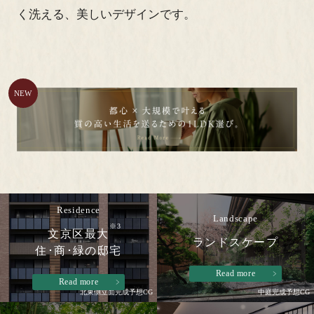
く洗える、美しいデザインです。
Residence
Landscape
※3
文京区最大
ランドスケープ
住･商･緑の邸宅
Read more
Read more
北東側立面完成予想CG
中庭完成予想CG