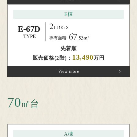
E棟
2
E-
67D
LDK+S
67
TYPE
.53m²
専有面積
先着順
13,490
販売価格(2階)：
万円
View more
70
㎡台
A棟