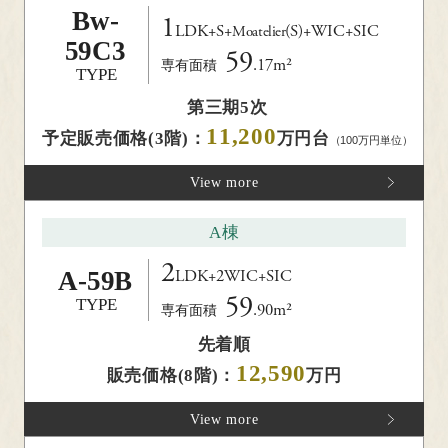
Bw-
定休日／水・木曜日・第2火曜日
1
LDK+S+
(S)
+WIC+SIC
Moatelier
（祝日を除く。また第2火曜日が祝日または
祝日明けの場合は第3火曜日がお
59C3
59
休みとなります。）
.17m²
専有面積
TYPE
人生をデザインしよう、
MACHI -
住みたくなる写真
第三期5次
リビオと。
11,200
予定販売価格(3階)：
万円台
（100万円単位）
View more
RECOMMENDED
A棟
2
A-
59B
LDK+2WIC+SIC
59
TYPE
.90m²
専有面積
先着順
12,590
販売価格(8階)：
万円
View more