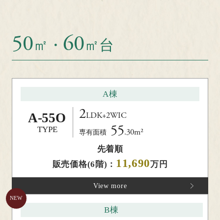
ントリー者様限定ページの閲覧（物件パンフレ
ット掲載）や定期的に物件の情報をお送りさせ
50
60
㎡・
㎡台
オンライン商談はこちら
ていただきます。≪夏季休業のお知らせ：誠に
自宅等からオンラインにてご相談していただけます。
勝手ながら8/11(火・祝)～8/20(木)を夏季休業と
※お使いのデバイスに合わせてご相談いただけます。
させていただきます。休業期間中にいただいた
ご予約は、8/21(金)より順次ご返信いたします。
A棟
≫
2
A-
55O
LDK+2WIC
55
TYPE
.30m²
専有面積
お問い合わせは「リビオシティ文京小石川」ゲストサロン
先着順
0120-522-150
OTHER CONTENTS
11,690
販売価格(6階)：
万円
View more
タップして電話をかける
B棟
営業時間／平日 11：00～18：00
土日祝 10：00～18：00