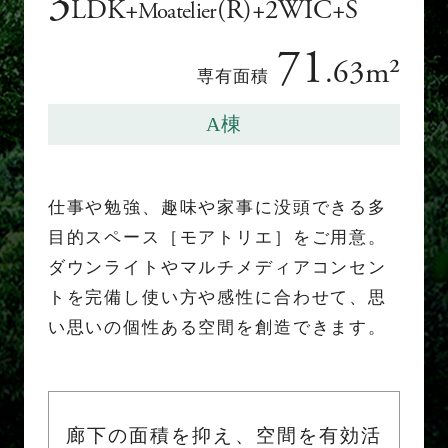
3
LDK
+
(R)+2WIC+S
Moatelier
71
.63m²
専有面積
A棟
仕事や勉強、趣味や家事に没頭できる多
目的スペース［モアトリエ］をご用意。
ダウンライトやマルチメディアコンセン
トを完備し使い方や感性に合わせて、思
い思いの個性ある空間を創造できます。
廊下の面積を抑え、
空間を有効活