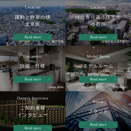
Location
Location
躍動と静寂の懐
緑に寄り添う住宅街
「文京区」
「小石川」
Read more
Read more
航空写真
全体外観完成予想CG
Equipment
Model Room
設備・仕様
モデルルーム
Read more
Read more
image photo
リビング・ダイニング（D-85A type）
Owner's Interview
Brand
ご契約者様
ブランド
インタビュー
Read more
Read more