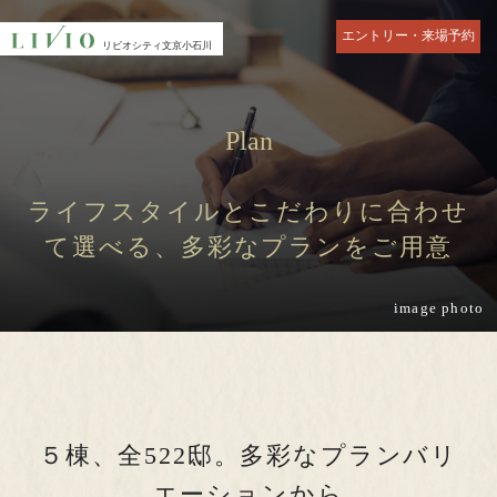
エントリー・来場予約
リビオシティ
リビオシティ
リビオシティ
文京小石川
文京小石川
文京小石川
TOP
Residence
トップ
文京区最大 住･商･緑の邸宅
Plan
Residence
Residence
ランドスケープ
ZEH-M Orientedと低炭素住宅
ライフスタイルとこだわりに合わせ
て選べる、
多彩なプランをご用意
Commonspace
Service
共用空間
サービス
image photo
Plan
Landlease
物件エントリーはこちら
プラン
70年定期借地権とは
エントリー者様限定サイト（パンフレットや、多彩な動画コンテンツ
を掲載）の閲覧、定期的に物件の情報をお届けいたします。
Access
Location
アクセス
躍動と静寂の懐「文京区」
５棟、全522邸。
多彩なプランバリ
エーションから
Location
Equipment