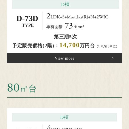
D棟
2
D-
73D
LDK+S+
(R)
+N+2WIC
Moatelier
73
TYPE
.40m²
専有面積
第三期5次
14,700
予定販売価格(2階)：
万円台
（100万円単位）
View more
80
㎡台
D棟
4