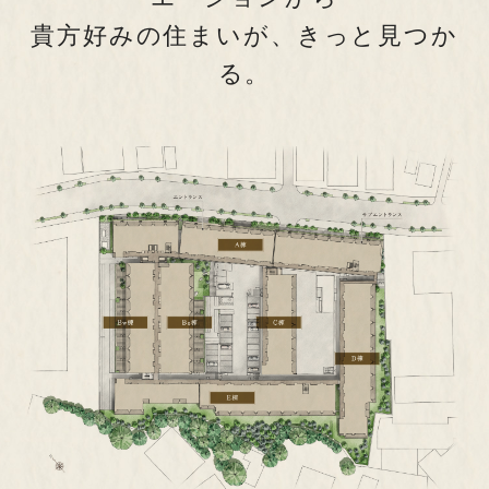
緑に寄り添う住宅街「小石川」
設備・仕様
貴方好みの住まいが、
きっと見つか
る。
Model Room
Owner's Interview
モデルルーム
ご契約者様インタビュー
Brand
Limited
ブランド
限定サイト
来場予約はこちら
Map
Outline
ゲストサロンにお越しいただき、外観模型やモデルルームをご見学頂
現地案内図
物件概要
き、ご検討頂けます。
INFORMATION
8.1(土)～第三期5次ご案内会【ご来場／オンライ
ン】ご予約受付中
※物件エントリーを頂きましたお客様には、エ