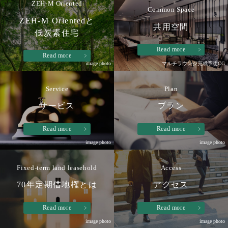
ZEH-M Oriented
Common Space
ZEH-M Orientedと
共用空間
低炭素住宅
Read more
Read more
image photo
マルチラウンジ完成予想CG
Service
Plan
サービス
プラン
Read more
Read more
image photo
image photo
Fixed-term land leasehold
Access
70年定期借地権とは
アクセス
Read more
Read more
image photo
image photo