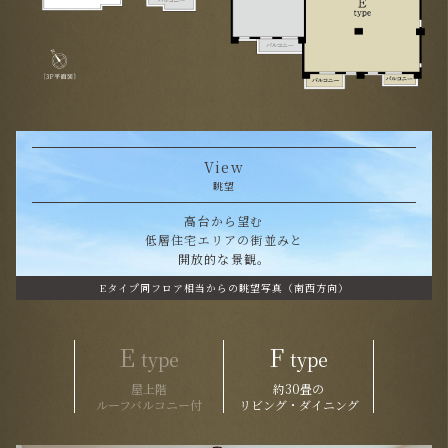
View
眺望
高台から望む
低層住宅エリアの街並みと
開放的な景観。
Eタイプ同フロア相当からの眺望写真（南西方向）
E
F
type
type
屋上階
約30畳の
ルーフバルコニー付
リビング・ダイニング