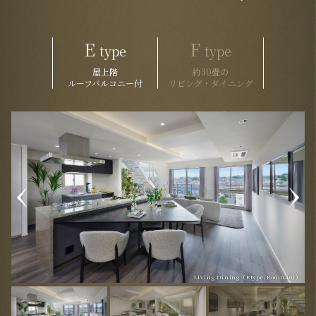
E
F
type
type
屋上階
約30畳の
ルーフバルコニー付
リビング・ダイニング
Living Dining（Etype/Room401）
Living Dining（Etype/Room401）
Living Dining（Etype/Room401）
Roof Balcony（Etype/Room401）
Entrance（Etype/Room401）
Kitchen（Etype/Room401）