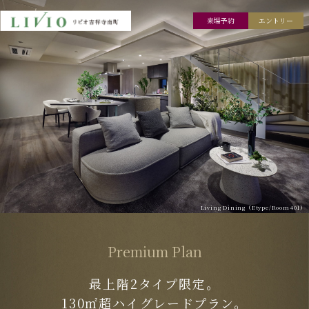
来場予約
エントリー
Living Dining（Etype/Room401）
Premium Plan
最上階2タイプ限定。
130㎡超ハイグレードプラン。