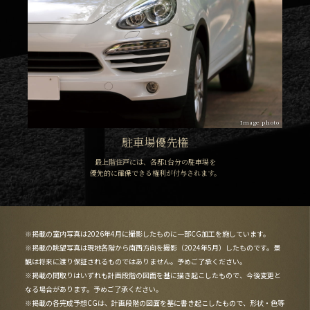
Image photo
駐車場優先権
最上階住戸には、各邸1台分の駐車場を
優先的に確保できる権利が付与されます。
※掲載の室内写真は2026年4月に撮影したものに一部CG加工を施しています。
※掲載の眺望写真は現地各階から南西方向を撮影（2024年5月）したものです。景
観は将来に渡り保証されるものではありません。予めご了承ください。
※掲載の間取りはいずれも計画段階の図面を基に描き起こしたもので、今後変更と
なる場合があります。予めご了承ください。
※掲載の各完成予想CGは、計画段階の図面を基に書き起こしたもので、形状・色等