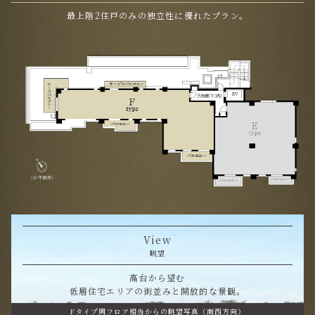
最上階2住戸のみの独立性に優れたプラン。
View
眺望
高台から望む
低層住宅エリアの街並みと開放的な景観。
Fタイプ同フロア相当からの眺望写真（南西方向）