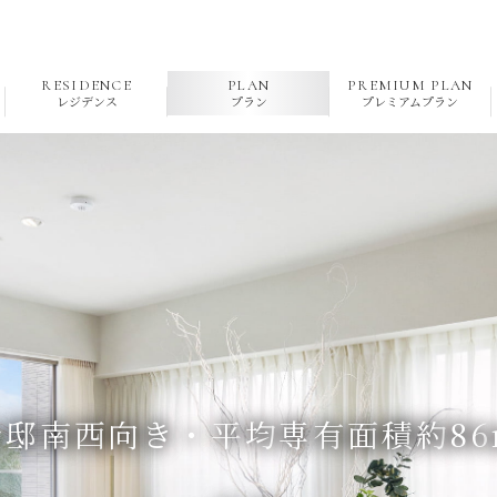
RESIDENCE
PLAN
PREMIUM PLAN
レジデンス
プラン
プレミアムプラン
全
邸
南
西
向
き
・
平
均
専
有
面
積
約
86