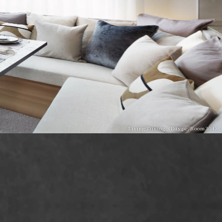
Living Dining（Dtype/Room304）