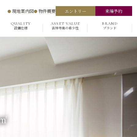
現地案内図
物件概要
エントリー
来場予約
QUALITY
ASSET VALUE
BRAND
設備仕様
吉祥寺南の希少性
ブランド
㎡