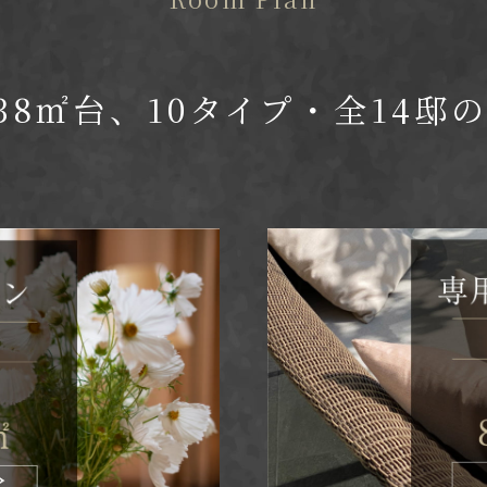
38㎡台、
10タイプ・全14邸