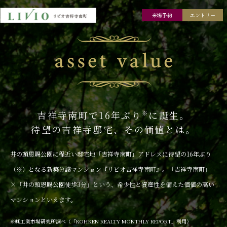
来場予約
エントリー
吉祥寺南町で16年ぶり
に誕生。
※
待望の吉祥寺邸宅、その価値とは。
井の頭恩賜公園に程近い邸宅地「吉祥寺南町」アドレスに待望の16年ぶり
（※）となる新築分譲マンション『リビオ吉祥寺南町』。
「吉祥寺南町」
×「井の頭恩賜公園徒歩3分」という、希少性と資産性を備えた価値の高い
マンションといえます。
※㈱工業市場研究所調べ（「KOHKEN REALTY MONTHLY REPORT」利用）