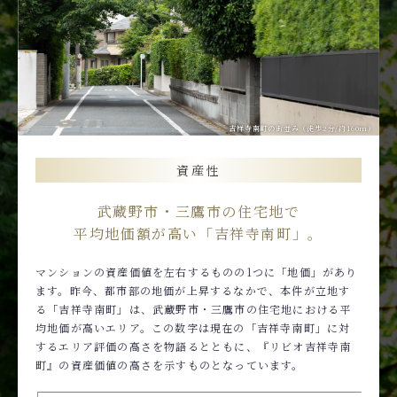
吉祥寺南町の街並み（徒歩2分/約160m）
資産性
武蔵野市・三鷹市の住宅地で
平均地価額が高い「吉祥寺南町」。
マンションの資産価値を左右するものの1つに「地価」があり
ます。昨今、都市部の地価が上昇するなかで、本件が立地す
る「吉祥寺南町」は、武蔵野市・三鷹市の住宅地における平
均地価が高いエリア。この数字は現在の「吉祥寺南町」に対
するエリア評価の高さを物語るとともに、『リビオ吉祥寺南
町』の資産価値の高さを示すものとなっています。