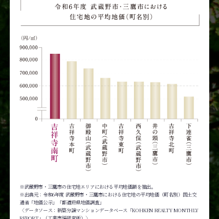
※武蔵野市・三鷹市の住宅地エリアにおける平均地価額を抽出。
※出典元：令和6年度 武蔵野市・三鷹市における住宅地の平均地価（町名別）国土交
通省「地価公示」「都道府県地価調査」
〈データソース：新築分譲マンションデータベース「KOHKEN REALTY MONTHLY
REPORT」（工業市場研究所）〉