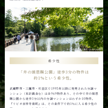
井の頭恩賜公園（徒歩3分/約230m）
希少性
「井の頭恩賜公園」徒歩3分の物件は
約1%という希少性。
武蔵野市・三鷹市・杉並区で1995年以降に発売された分譲マ
ンション（本計画含む）は全969物件あり、その中で井の頭恩
賜公園から徒歩3分以内の分譲マンションはわずか10物件。
『リビオ吉祥寺南町』は、その条件下で約1％に入る希少性の