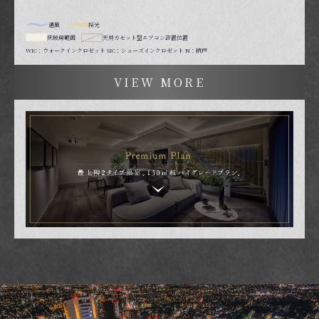
通風
採光
床暖房範囲
天井カセット型エアコン設置位置
WIC：ウォークインクロゼット SIC：シューズインクロゼット N：納戸
VIEW MORE