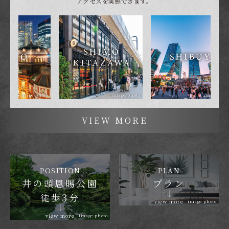
アクセスを実感できます。
image photo
image photo
ima
VIEW MORE
POSITION
PLAN
井の頭恩賜公園
プラン
徒歩3分
view more
image photo
view more
image photo