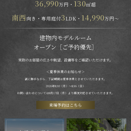
36,990
130
万円・
㎡超
南西
3
14,990
向き・専用庭付
LDK・
万円～
建物内モデルルーム
オープン
［ご予約優先］
実際のお部屋の広さや眺望、設備等をご確認いただけます。
＜夏季休業のお知らせ＞
誠に勝手ながら、下記期間は夏季休業とさせていただきます。
2026年8/10（月）～8/16（日）
お問い合わせについては8月17日（月）より順次対応させていただきます。
来場予約はこちら