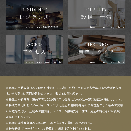
RESIDENCE
QUALITY
レジデンス
設備・仕様
view more
view more
外観完成予想CG
image photo
ACCESS
LIFE INFO
アクセス
吉祥寺ライフ
view more
view more
image photo
image photo
※掲載の空撮写真（2024年4月撮影）はCG加工を施したもので多少異なる部分がありま
す。光の高さは実際の建物の大きさ・形状とは異なります。
※掲載の外観写真、室内写真は2026年4月に撮影したものに一部CG加工を施しています。
※掲載の立地断面イメージイラストは現地周辺の地図等をもとに描き起こしたもので実際
とは道路の形状、建物の位置関係、サイズ、距離等異なります。周辺の電柱などは表現上
省略しております。
※掲載の環境写真は2023年3月〜2024年6月に撮影したものです。
※徒歩分数は1分＝80mとして換算し、端数は切り上げています。