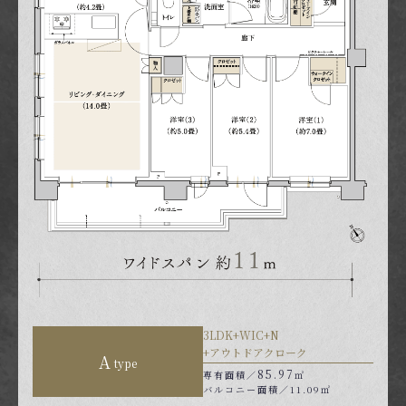
3LDK+WIC+N
+アウトドアクローク
A
type
85.97
専有面積／
㎡
バルコニー面積／11.09㎡