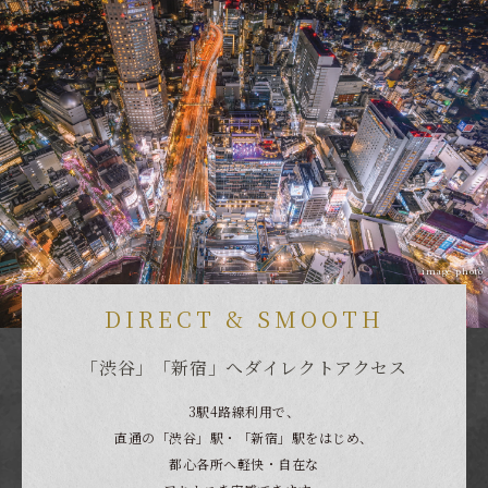
image photo
DIRECT & SMOOTH
「渋谷」「新宿」へダイレクトアクセス
3駅4路線利用で、
直通の「渋谷」駅・「新宿」駅をはじめ、
都心各所へ軽快・自在な