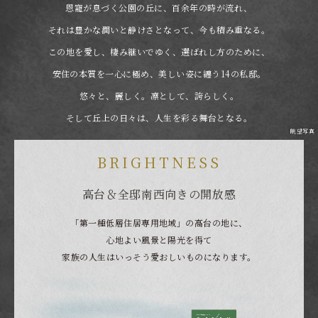
恩寵が息づく公園の丘に、百余年の時が流れ、
それは豊かな潤いと静けさとなって、今も積み重なる。
この地を愛し、棲み継いでゆく、選ばれし方のために、
安住の本質を一心に極め、美しい姿に纏う14の私邸。
悠々と、麗しく。凛として、誇らしく。
そして丘上の日々は、人生を彩る舞台となる。
眺望写真
BRIGHTNESS
高台＆全邸南西向きの開放感
「第一種低層住居専用地域」の高台の地に、
心地よい風景と陽光を得て
家族の人生はいっそう愛おしいものになります。