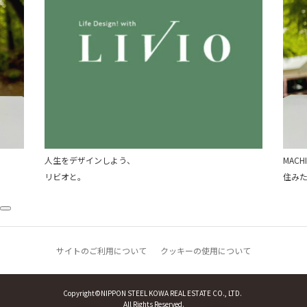
人生をデザインしよう、
MACHI
リビオと。
住み
サイトのご利用について
クッキーの使用について
Copyright©NIPPON STEEL KOWA REAL ESTATE CO., LTD.
All Rights Reserved.