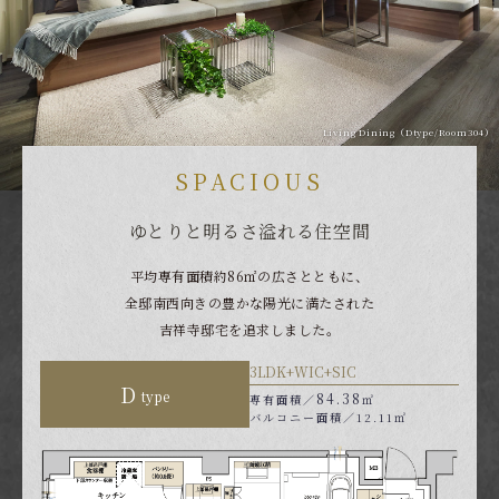
Living Dining（Dtype/Room304）
SPACIOUS
ゆとりと明るさ溢れる住空間
平均専有面積約86㎡の広さとともに、
全邸南西向きの豊かな陽光に満たされた
吉祥寺邸宅を追求しました。
3LDK+WIC+SIC
D
type
84.38
専有面積／
㎡
バルコニー面積／12.11㎡