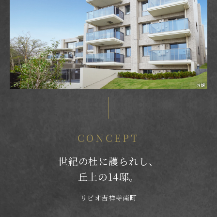
外観
CONCEPT
世紀の杜に護られし、
丘上の14邸。
リビオ吉祥寺南町