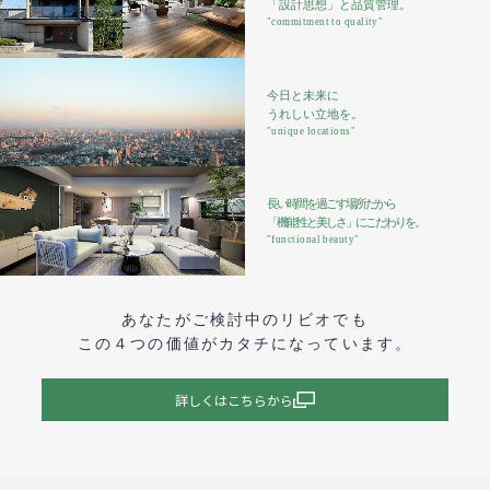
「設計思想」と品質管理。
"commitment to quality"
今日と未来に
うれしい立地を。
"unique locations"
長い時間を過ごす場所だから
「機能性と美しさ」にこだわりを。
"functional beauty"
あなたがご検討中のリビオでも
この４つの価値がカタチになっています。
詳しくはこちらから