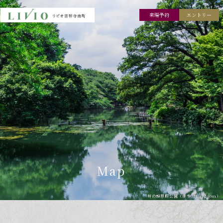
来場予約
エントリー
Map
井の頭恩賜公園（徒歩3分/約230m）