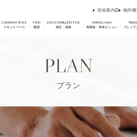
現地案内図
物件概
COMMON SPACE
VIEW
LOCATION&LIFESTYLE
SHINAGAWA
PRE
コモンスペース
眺望
港区・港南
再開発・将来ビジョン
プレミア
エントリー/来場予約
ENTRY
RESERVE
&
PLAN
プラン
はこちら
来場予約はこ