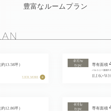
豊富なルームプラン
40Dw
type
（約13.58坪）
専有面積
バルコニー面積9.3
1LDK+WI
40He
type
（約12.86坪）
専有面積