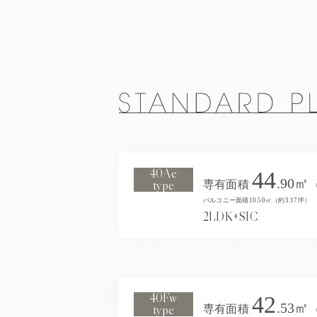
40Ae
44
.90㎡
type
専有面積
バルコニー面積10.50㎡（約3.17坪）
2LDK+SIC
40Fw
42
.53㎡
type
専有面積