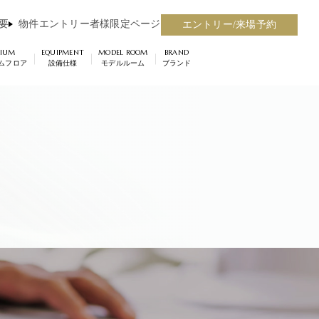
要
物件エントリー者様限定ページ
エントリー/来場予約
MIUM
EQUIPMENT
MODEL ROOM
BRAND
ムフロア
設備仕様
モデルルーム
ブランド
ちら