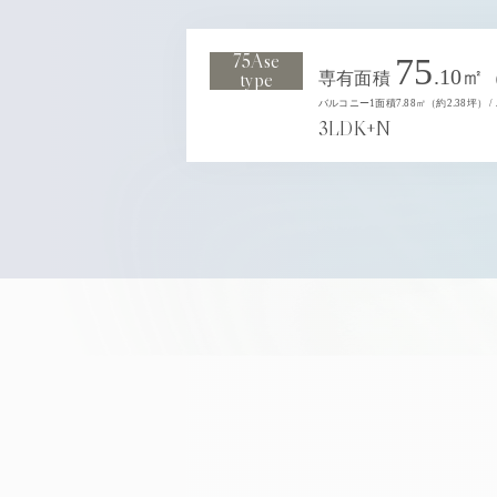
75Ase
75
.10㎡
type
専有面積
バルコニー1面積7.88㎡（約2.38坪） /
3LDK+N