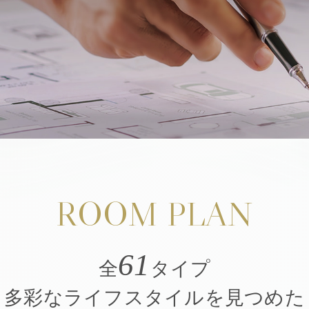
の閲覧、定期的に物件
品川のゲストサロンに
。
ご覧いただけます。
「リビオタワー品川」ゲストサロン
【営業時間】10:00～18:00 【定休日】水曜・木曜
ROOM PLAN
ife Design！SALONでは、
リビオタワー品川の販売及びご案内を行って
川に関する最新の情報は、
順次エントリー頂いたお客様へご案内させ
61
全
タイプ
多彩なライフスタイルを見つめた