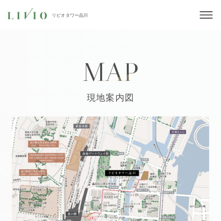
リビオタワー品川
リビオタワー品川
リビオタワー品川
TOP
PLAN
エントリー/来場予約
トップ
プラン
ENTRY
RESERVE
MAP
&
ACCESS
TOWER RESIDENCE
更新
アクセス
タワーレジデンス
現地案内図
COMMON SPACE
VIEW
更新
コモンスペース
眺望
LOCATION&LIFESTYLE
SHINAGAWA
更新
港区・港南
再開発・将来ビジョン
PREMIUM
EQUIPMENT
New
物件エントリーはこちら
プレミアムフロア
設備仕様
エントリー者様限定サイトの閲覧、定期的に物件の情報
MODEL ROOM
BRAND
New
をお届けいたします。