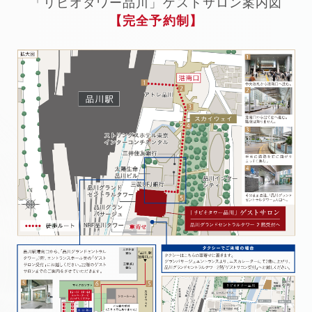
「リビオタワー品川」ゲストサロン案内図
【完全予約制】
【営業時間】10:00～18:00 【定休日】水曜・木曜
営業時間／10:00～18:00 定休日／火曜・水曜・木曜日
※LIVIO Life Design！SALONでは、
リビオタワー品川の販売及びご案内を
※LIVIO Life Design！SALONでは、
リビオタワー品川の販売及びご案内を
行っておりません。
行っておりません。
リビオタワー品川に関する最新の情報は、
順次エントリー頂いたお客様へ
リビオタワー品川に関する最新の情報は、
順次エントリー頂いたお客様へ
ご案内させていただきます。
ご案内させていただきます。