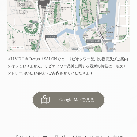
モデルルーム
ブランド
MAP
OUTLINE
現地案内図
物件概要
LIMITED CONTENTS
物件エントリー者様
限定ページ
※LIVIO Life Design！SALONでは、リビオタワー品川の販売及びご案内
を行っておりません。リビオタワー品川に関する最新の情報は、順次エ
ントリー頂いたお客様へご案内させていただきます。
来場予約はこちら
エントリー/来場予約はこちら
品川のゲストサロンにて、シアター映像や模型をご覧い
ただけます。
Google Mapで見る
「リビオタワー品川」ゲストサロン
「リビオタワー品川」ゲストサロン