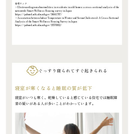
参考リンク
・Electrocardiogram abnormalities in residents in cold homes: a cross-sectional analysis of the
nationwide Smart Wellness Housing survey in Japan
https://pubmed.ncbi.nlm.nih.gov/34641787/
・Association between Indoor Temperature in Winter and Serum Cholesterol: A Cross-Sectional
Analysis of the Smart Wellness Housing Survey in Japan
https://pubmed.ncbi.nlm.nih.gov/35570002/
ぐっすり寝られてすぐ起きられる
寝室が寒くなると睡眠の質が低下
寝室がいつも寒く、乾燥していると感じている住宅では睡眠障
害の疑いがある人が多いことがわかっています。