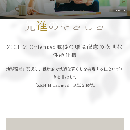
現地案内図
物件概要
先
先
進
進
のやさしさ
のやさしさ
エントリー
ZEH-M Oriented取得の環境配慮の次世代
来場予約
性能仕様
地球環境に配慮し、健康的で快適な暮らしを実現する住まいづく
りを目指して
「ZEH-M Oriented」認証を取得。