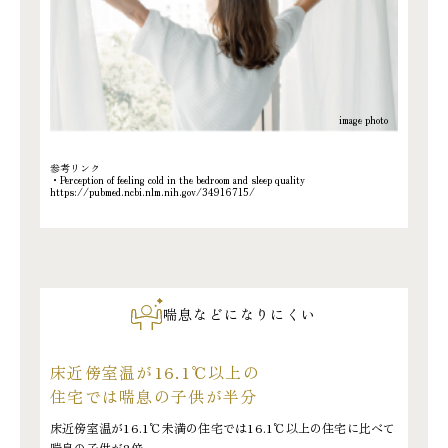
参考リンク
・Perception of feeling cold in the bedroom and sleep quality
https://pubmed.ncbi.nlm.nih.gov/34916715/
喘息などになりにくい
床近傍室温が16.1℃以上の
住宅では喘息の子供が半分
床近傍室温が16.1℃未満の住宅では16.1℃以上の住宅に比べて
喘息の子供が2倍。