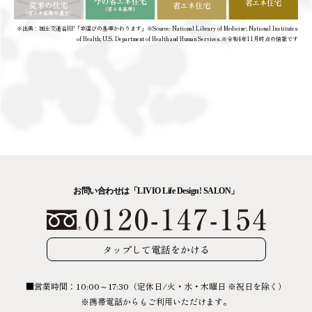
※出典：国土交通省HP「家選びの基準かわります」※Source: National Library of Medicine; National Institutes
of Health; U.S. Department of Health and Human Services.※令和4年11月時点の情報です
お問い合わせは「LIVIO Life Design! SALON」
タップして電話をかける
■営業時間：10:00～17:30（定休日/火・水・木曜日 ※祝日を除く）
※携帯電話からもご利用いただけます。