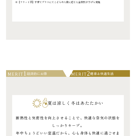
※【フラット35】子育てプラスにてこどもの人数に応じた金利引き下げも実施
1
2
経済的にお得
健康＆快適生活
MERIT
MERIT
夏は涼しく冬はあたたかい
断熱性と気密性を向上させることで、快適な空気の状態を
しっかりキープ。
年中ちょうどいい室温だから、心も身体も快適に過ごせま