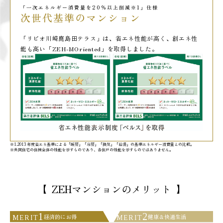
「一次エネルギー消費量を20％以上削減※1」仕様
次世代基準のマンション
「リビオ川崎鹿島田テラス」は、省エネ性能が高く、創エネ性
能も高い「ZEH-MOriented」を取得しました。
※1.2013 年度省エネ基準による「暖房」「冷房」「換気」「給湯」の基準エネルギー消費量との比較。
※共同住宅の住棟全体の性能を示すものであり、各住戸の性能を示すものではありません。
【
ZEHマンションのメリット
】
1
2
経済的にお得
健康＆快適生活
MERIT
MERIT