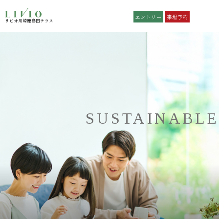
エントリー
来場予約
リビオ川崎鹿島田テラス
リビオ川崎鹿島田テラス
TOP
Residence
トップ
レジデンス
Position
Location
ポジション
ロケーション
Plan
Premium
SUSTAINABLE
プラン
NEW
プレミアムプラン
NEW
Access
Quality
アクセス
設備仕様
NEW
Sustainable
Brand
サスティナブル
ブランド
Map
Outline