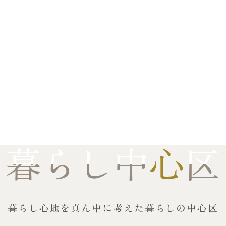
暮らし中
暮らし中
心
心
区
区
暮らし心地を真ん中に考えた
暮らしの中心区