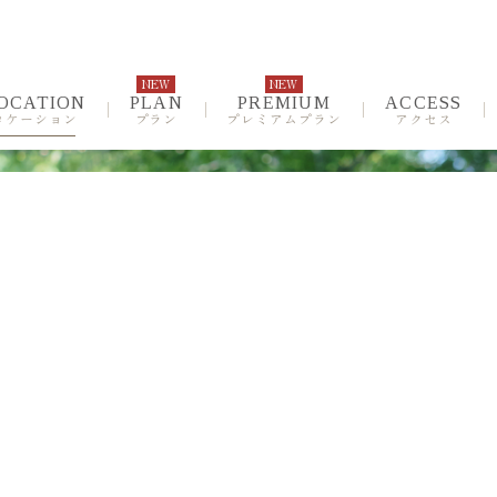
NEW
NEW
OCATION
PLAN
PREMIUM
ACCESS
ロケーション
プラン
プレミアムプラン
アクセス
nce
Position
デンス
ポジション
um
Access
ミアムプラン
NEW
アクセス
Map
ンド
現地案内図
N