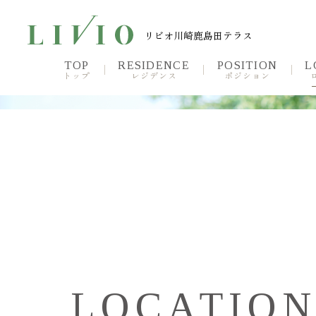
リビオ川崎鹿島田テラス
リビオ川崎鹿島田テラス
TOP
RESIDENCE
POSITION
L
トップ
レジデンス
ポジション
TOP
Reside
トップ
レジ
Plan
Premi
プラン
NEW
プレ
Sustainable
Brand
サスティナブル
ブラ
LOCATIO