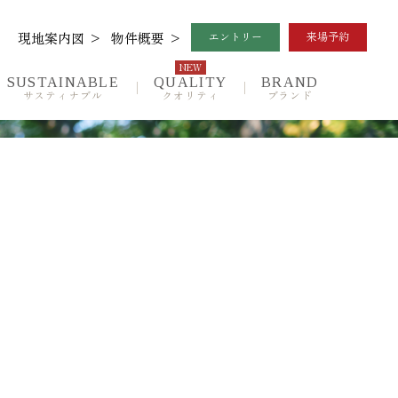
現地案内図
物件概要
エントリー
来場予約
NEW
SUSTAINABLE
QUALITY
BRAND
サスティナブル
クオリティ
ブランド
Location
ロケーション
Quality
設備仕様
NEW
Outline
物件概要