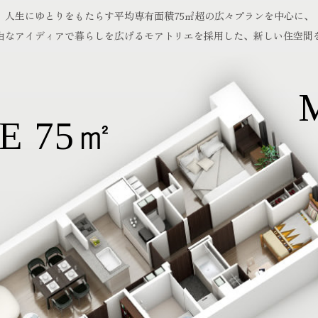
人生にゆとりをもたらす
平均専有面積75㎡超の広々プランを中心に、
由なアイディアで暮らしを広げる
モアトリエを採用した、新しい住空間
E 75㎡