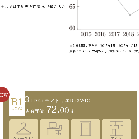
ラスでは平均専有面積75㎡超の広さ
※対象期間：発売が（2015年1月～2025年4
資料：MRC・2025年5月号 作成2025.05.16
NEW
3
B1
LDK+モアトリエR+2WIC
72.
00
TYPE
専有面積:
㎡
ウォークイン
アウト