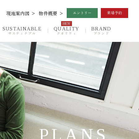
現地案内図
物件概要
エントリー
来場予約
NEW
SUSTAINABLE
QUALITY
BRAND
サスティナブル
クオリティ
ブランド
Location
ロケーション
Quality
設備仕様
NEW
Outline
物件概要
PLANS