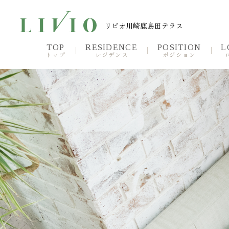
リビオ川崎鹿島田テラス
リビオ川崎鹿島田テラス
TOP
RESIDENCE
POSITION
L
トップ
レジデンス
ポジション
TOP
Reside
トップ
レジ
Plan
Premi
プラン
NEW
プレ
Sustainable
Brand
サスティナブル
ブラ