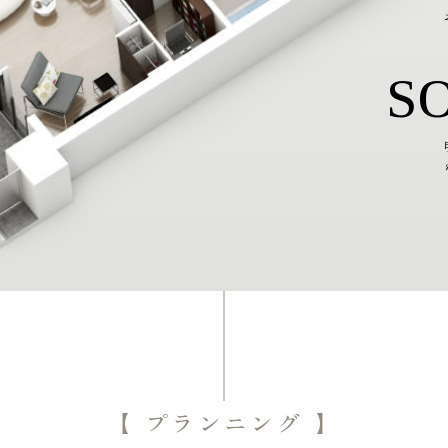
S
【
プランニング
】