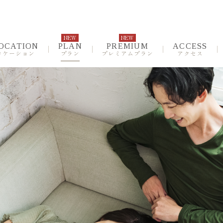
NEW
NEW
OCATION
PLAN
PREMIUM
ACCESS
ロケーション
プラン
プレミアムプラン
アクセス
nce
Position
デンス
ポジション
um
Access
ミアムプラン
NEW
アクセス
Map
ンド
現地案内図