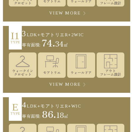
モアトリエ
ウォールドア
クロゼット
フレーム設計
VIEW MORE
3
I1
LDK+モアトリエR+2WIC
74.
34
TYPE
専有面積:
㎡
ウォークイン
アウト
モアトリエ
ウォールドア
クロゼット
フレーム設計
VIEW MORE
4
E
LDK+モアトリエR+WIC
86.
18
TYPE
専有面積:
㎡