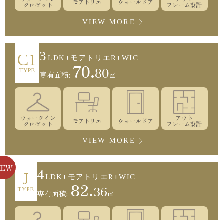
モアトリエ
ウォールドア
クロゼット
フレーム設計
VIEW MORE
3
C1
LDK+モアトリエR+WIC
70.
80
TYPE
専有面積:
㎡
ウォークイン
アウト
モアトリエ
ウォールドア
クロゼット
フレーム設計
VIEW MORE
NEW
4
J
LDK+モアトリエR+WIC
82.
36
TYPE
専有面積:
㎡