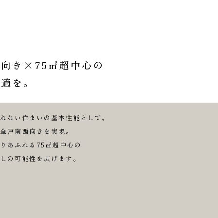
向き×75㎡超中心の
快適を。
られない住まいの基本性能として、
る全戸南西向きを実現。
りあふれる75㎡超中心の
らしの可能性を広げます。