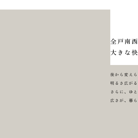
全戸南西
大きな
後から変え
明るさ広が
さらに、ゆと
広さが、暮