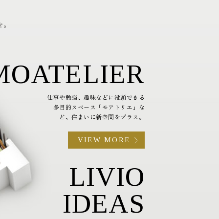
を。
MOATELIER
仕事や勉強、趣味などに没頭できる
多目的スペース「モアトリエ」な
ど、住まいに新空間をプラス。
VIEW MORE
LIVIO
IDEAS