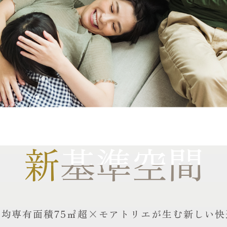
新
新
基準空間
基準空間
平均専有面積75㎡超×
モアトリエが生む新しい快