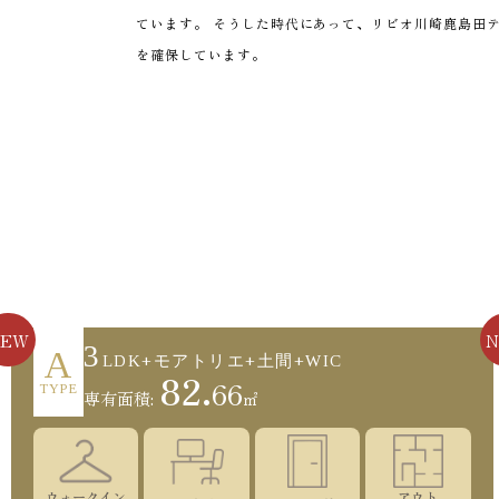
ています。 そうした時代にあって、リビオ川崎鹿島田テ
を確保しています。
NEW
3
A
LDK+モアトリエ+土間+WIC
82.
66
TYPE
専有面積:
㎡
ウォークイン
アウト