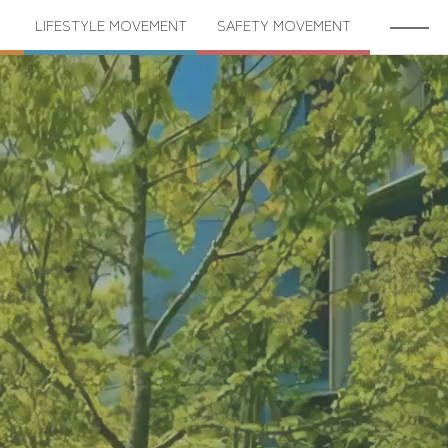
LIFE
STYLE
MOVEMENT
SAFETY
MOVEMENT
常設マンションサロン
木造建築の推進
マイボトル推進
防災イベント
T
SAFETY
MOVEMENT
防災Webサービス
防災リュック
防災備蓄倉庫