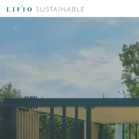
LIVIO GREEN ACT.
緑のガイドライン
防災Webサービス
田舎暮らし体験
解体祭
サステナブルな
学びのコミュニティ
釜石市との連携
まちづくり
GREEN
MOVEMENT
LIVIO GREEN ACT.
解体
GREEN CIRCULATION
PROJECT
脱炭
環境認証取得
再生