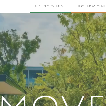
GREEN
MOVEMENT
HOME
MOVEMENT
GREEN CIRCULATION PROJECT
バッグタイプの
緑の循環プロジェクト
脱炭素社会の推進
防災リュック
コンポスト
リユース・リサイクル
環境認証取得
再生材の利用
防災備蓄倉庫
スマートホーム
ロボットフレンドリー
HOME
MOVEMENT
LIFESTYLE
MOVEMEN
祭
田舎暮らし体験
素社会の推進
バッグタイプの
コンポスト
材の利用
リユース・リサイクル