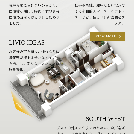
後から変えられないからこそ、
仕事や勉強、趣味などに没頭で
面積縮小傾向の時代に平均専有
きる多目的スペース「モアトリ
面積75㎡超のゆとりにこだわり
エ」など、住まいに新空間をプ
ました。
ラス。
VIEW MORE
LIVIO
IDEAS
お客様の声を基に、住むほどに
満足感が深まる様々なアイデア
を採用し、新たなマンション体
験を提供。
SOUTH WEST
明るく心地よい住まいのために、全戸南西
向きにこだわりました。明るいリビングで