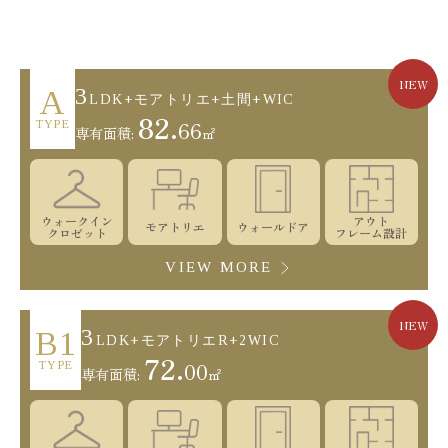
NEW
3
A
LDK+モアトリエ+土間+WIC
82.
66
TYPE
専有面積:
㎡
ウォークイン
アウト
モアトリエ
ウォールドア
クロゼット
フレーム設計
VIEW MORE
NEW
3
B1
LDK+モアトリエR+2WIC
72.
00
TYPE
専有面積:
㎡