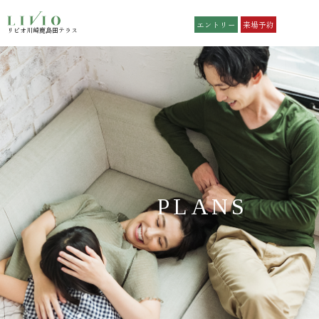
エントリー
来場予約
リビオ川崎鹿島田テラス
リビオ川崎鹿島田テラス
TOP
Residence
トップ
レジデンス
Position
Location
ポジション
ロケーション
Plan
Premium
プラン
NEW
プレミアムプラン
NEW
PLANS
Access
Quality
アクセス
設備仕様
NEW
Sustainable
Brand
サスティナブル
ブランド
Map
Outline