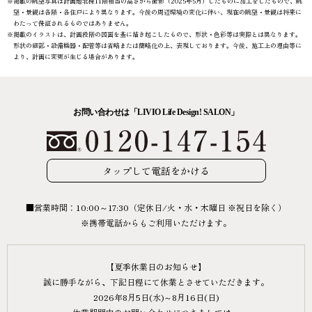
※掲載の眺望写真は計画地北棟11階相当の高さから撮影（2025年5月）したものに加工をしたもので、眺
望・景観は各階・各住戸により異なります。今後の周辺環境の変化に伴い、現在の眺望・景観は将来に
わたって保証されるものではありません。
※掲載のイラストは、計画段階の図面を基に描き起こしたもので、形状・色彩等は実際とは異なります。
形状の細部・設備機器・配管等は省略または簡略化の上、表現しております。今後、施工上の理由等に
より、計画に変更が生じる場合があります。
お問い合わせは「LIVIO Life Design! SALON」
タップして電話をかける
■営業時間：10:00～17:30（定休日/火・水・木曜日 ※祝日を除く）
※携帯電話からもご利用いただけます。
【夏季休業日のお知らせ】
誠に勝手ながら、下記日程にて休業とさせていただきます。
2026年8月5日(水)～8月16日(日)