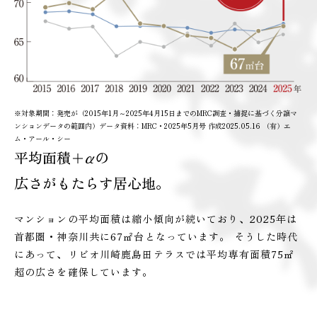
※対象期間：発売が（2015年1月～2025年4月15日までのMRC調査・捕捉に基づく分譲マ
ンションデータの範囲内）データ資料：MRC・2025年5月号 作成2025.05.16 （有）エ
ム・アール・シー
平均面積＋αの
広さがもたらす居心地。
マンションの平均面積は縮小傾向が続いており、2025年は
首都圏・神奈川共に67㎡台となっています。 そうした時代
にあって、リビオ川崎鹿島田テラスでは平均専有面積75㎡
超の広さを確保しています。