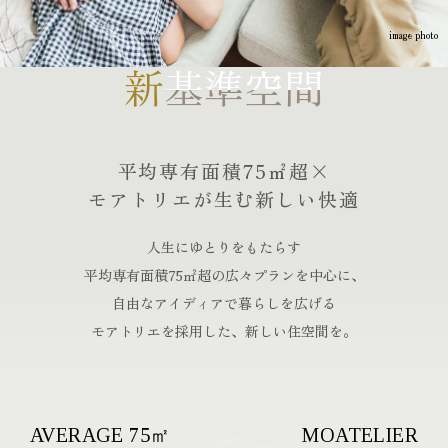
現地案内図
物件概要
新
新
基準空間
基準空間
エントリー
来場予約
平均専有面積75㎡超×
モアトリエが生む新しい快適
人生にゆとりをもたらす
平均専有面積75㎡超の広々プランを中心に、
自由なアイディアで暮らしを広げる
モアトリエを採用した、新しい住空間を。
AVERAGE 75㎡
MOATELIER