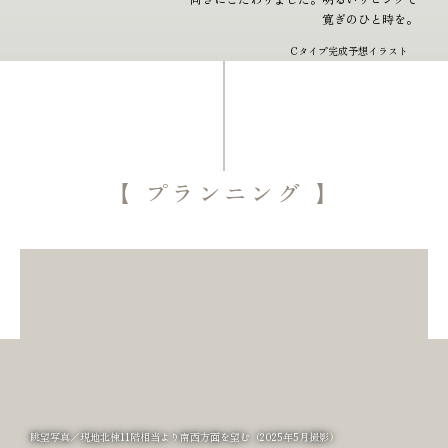
寛ぎのひと時を。
【
プランニング
】