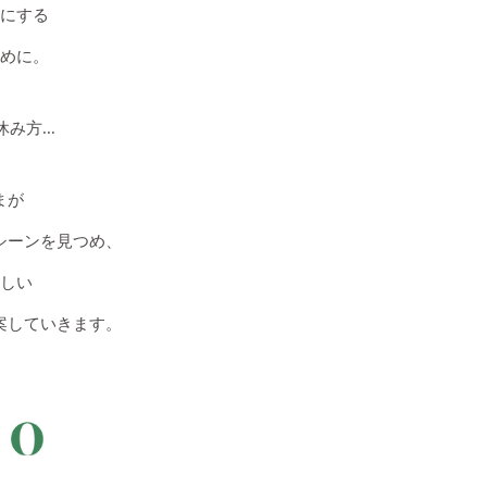
にする
めに。
方...
まが
シーンを見つめ、
しい
案していきます。