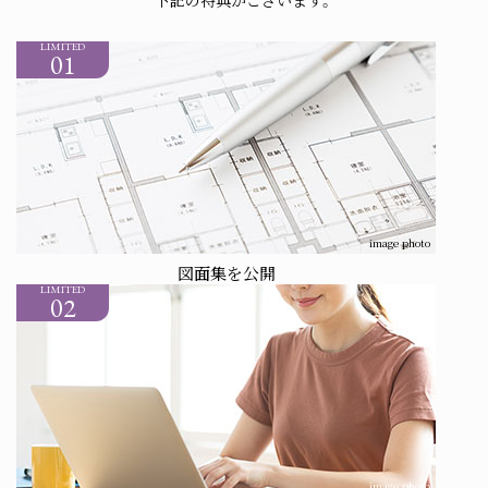
お問い合わせ 「リビオライフデザインサロン大阪」
LIMITED
01
来場予約はこちらから
タップして電話をかける
■営業時間/［月・火・金］11:00~19:00 ［土・日・祝］10:00~18:00
■定休日/毎週水曜・木曜（祝日除く）
物件エントリーなど
各種お問い合わせはこちらから
image photo
図面集を公開
LIMITED
02
OTHER CONTENTS
image photo