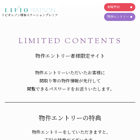
来場予約
来場予約
CLOSE
JR大阪1駅新築分譲マンションプロジェクト
JR大阪1駅新築分譲マンションプロジェクト
リビオレゾン塚本ステーションプレミア
物件エントリー
(リビオレゾン塚本ステーションプレミア)
(リビオレゾン塚本ステーションプレミア)
物件エントリー
TOP
Access
トップ
アクセス
LIMITED CONTENTS
Location
Design
物件エントリー者様限定サイト
ロケーション
デザイン
NEW
物件エントリーいただいたお客様に
Plan
ZEH-M
プラン
ZEH-M
NEW
NEW
間取り等の物件情報が先行して
閲覧できるパスワードをお送りいたします。
Brand
Map
物件エントリーはこちら
ブランド
現地案内図・
先行して本物件の詳細情報を公開いたします。
マンションサロン案内図
物件エントリーの特典
Outline
Limited
物件概要
エントリー者様限定ページ
物件エントリーをしていただきますと、
下記の特典がございます。