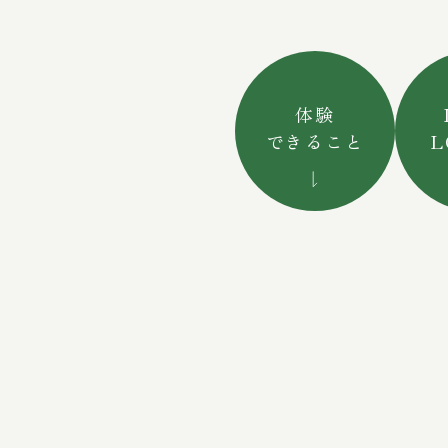
体験
できること
L