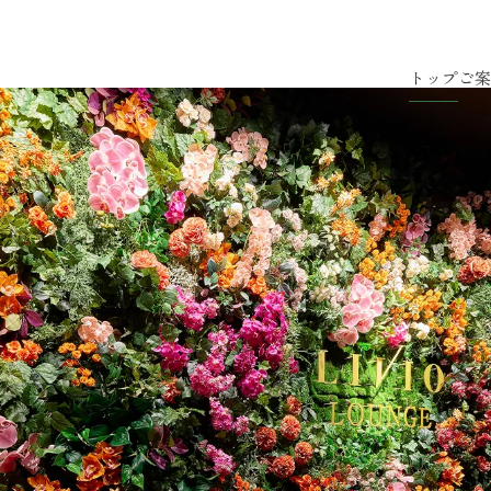
トップ
ご案
パークレジデンス
町六丁目」駅徒歩5分、「谷町四丁目」駅徒歩6分。
、上町台地に誕生するリビオ上町台 パークレジデンス。