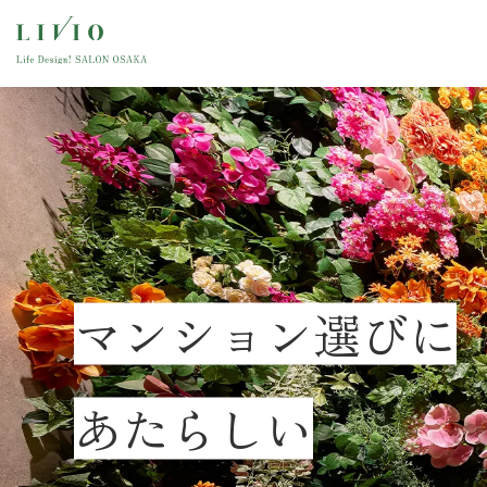
リビオ上町台 
マンション選びに
Osaka Metro「谷
大阪都心の原点。中央区
あたらしい