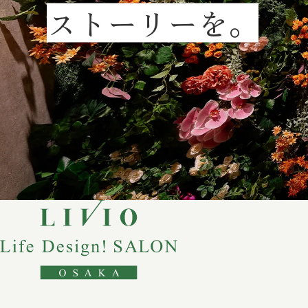
ストーリーを。
リビオ御堂筋あ
OsakaMetro御堂筋
心地よい全邸南向きの開
リビオレゾン塚
JR「大阪」駅へ1駅3分
多彩な商業施設や都市機