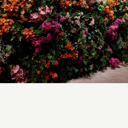
びこ
線「あびこ」駅徒歩4分の新築分譲マンション。
放感ある全48邸が誕生。
本ステーションプレミア
、JR東海道本線「塚本」駅徒歩3分の新築分譲マンション。
能を日常使いに。