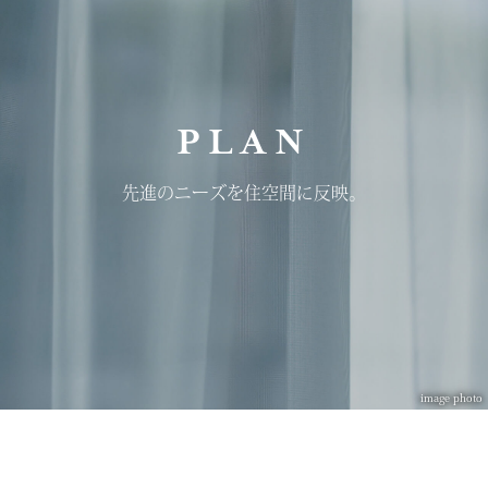
PLAN
先進のニーズを
住空間に反映。
image photo