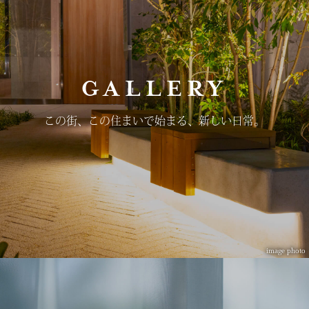
GALLERY
この街、この住まいで始まる、
新しい日常。
image photo