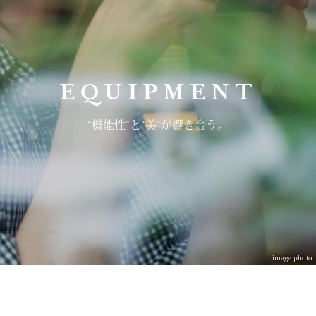
EQUIPMENT
“機能性”と“美”が
響き合う。
image photo