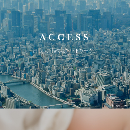
ACCESS
都心へ、軽快な
フットワーク。
image photo