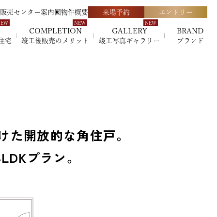
販売センター案内図
物件概要
来場予約
エントリー
COMPLETION
GALLERY
BRAND
住宅
竣工後販売のメリット
竣工写真ギャラリー
ブランド
けた
開放的な角住戸。
LDKプラン。