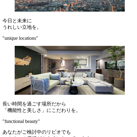
今日と未来に
うれしい立地を。
"unique locations"
長い時間を過ごす場所だから
「機能性と美しさ」にこだわりを。
"functional beauty"
あなたがご検討中のリビオでも