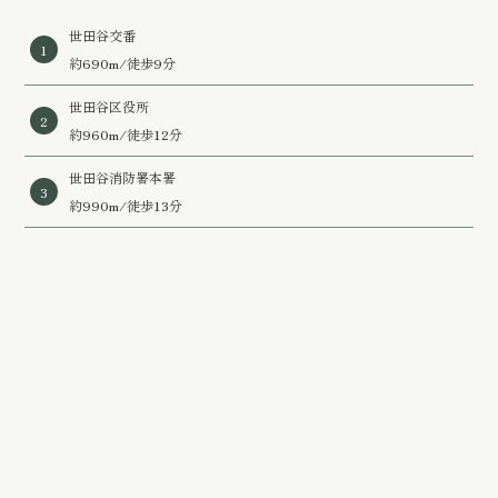
世田谷交番
1
約690m/徒歩9分
世田谷区役所
2
約960m/徒歩12分
世田谷消防署本署
3
約990m/徒歩13分
世田谷警察署
4
約1,000m/徒歩13分
世田谷駒沢二郵便局
5
約350m/徒歩5分
世田谷若林三郵便局
6
約360m/徒歩5分
ろうきん 中央労働金庫 世田谷支店
7
約220m/徒歩3分