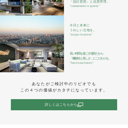
「設計思想」と品質管理。
"commitment to quality"
今日と未来に
うれしい立地を。
"unique locations"
長い時間を過ごす場所だから
「機能性と美しさ」にこだわりを。
"functional beauty"
あなたがご検討中のリビオでも
この４つの価値がカタチになっています。
詳しくはこちらから