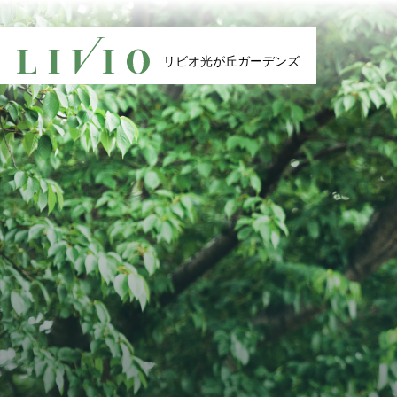
リビオ光が丘
リビオ光が丘ガーデンズ
ガーデンズ
リビオ光が丘
ガーデンズ
TOP
Green
トップ
グリ
Plan
Access
22タイプの豊富なプラン
都営
物件エントリーは
本物件の資料等をお
Landscape
Limited
ランドスケープ
エン