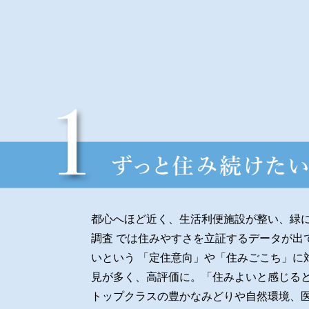
2025.6.18
7月12日より次期案内会開始
2025.5.2
公開プラン
追加しました。
2025.4.25
来場予約
の受付を開始しました。
都心へほど近く、生活利便施設が整い、緑
2025.4.11
調査 では住みやすさを立証するデータが出
いという 「定住意向」や「住みごこち」に
光が丘ライフ
／
アメニティ・共用部
見が多く、高評価に。「住みよいと感じると
トップクラスの豊かなみどりや自然環境、