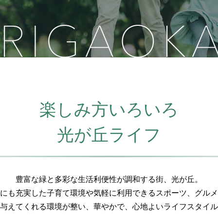
来場予約
お問い合わせは「LIVIO Life Design! SALON」
楽しみ方いろいろ
■営業時間／月・金：12:00〜19:30、
土・日・祝：10:00〜17:30
光が丘ライフ
TOPIC
休日／火・水・木曜日（祝日を除く）
※携帯電話からもご利用いただけ
豊富な緑と多彩な生活利便性が調和する街、光が丘。
にも充実した子育て環境や気軽に利用できるスポーツ、グルメ
与えてくれる環境が整い、華やかで、心地よいライフスタイル