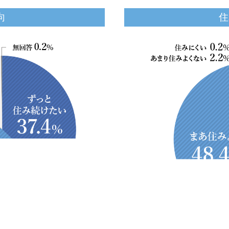
向
住
OTHER CONTENTS