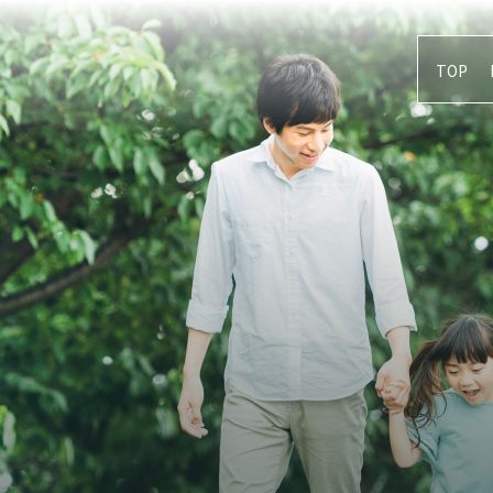
TOP
 Community
Location
ーンコミュニティ
光が丘ライフ
Quality
大江戸線始発駅
設備仕様
こちら
来場予約はこちら
届けいたします。
「LIVIO Life Design! SAL
Map
ご案内をしております。
トリー者様限定ページ
現地案内図・サロン案
※光が丘の建設現地ではございません