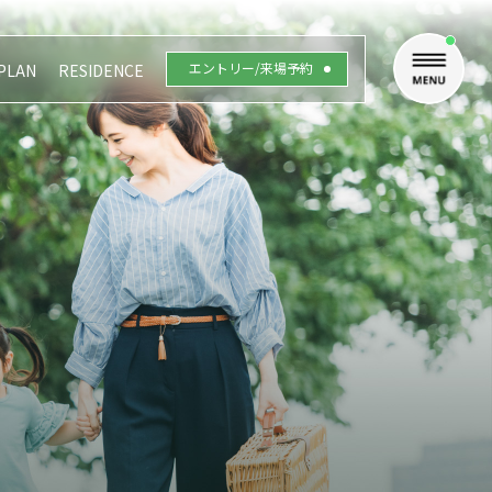
エントリー/来場予約
PLAN
RESIDENCE
Design
環境創造型・低層レジデンス
Brand
ブランド
ON (品川駅)」にて本物件の
Outline
内図
物件概要
。