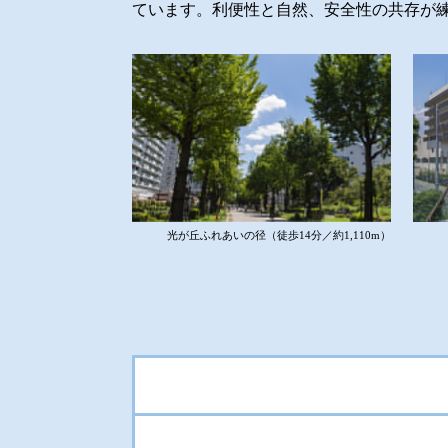
2025.3.21
ています。利便性と自然、安全性の共存が
限定ページ
にコンテンツを追加し
2025.3.10
設備仕様ページ
公開しました。
2025.3.7
光が丘ふれあいの径（徒歩14分／約1,110m）
プランページ
を更新しました。 /
限
2025.2.10
物件エントリー開始しました