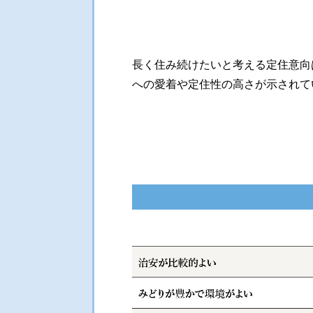
人生をデザインしよう、
リビオと。
長く住み続けたいと考える定住意向は
への愛着や定住性の高さが示されて
リビオの魅力を紐解く
リビオのハナシ。