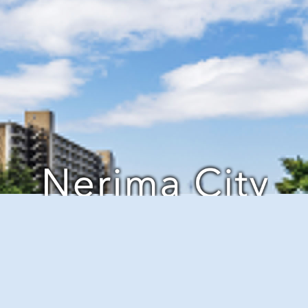
プ
をリニューアルしました。
プラン
に新規間取りを公開しました。
木）
につきましては、1月9日（金）以降に順次ご案内させていただ
！