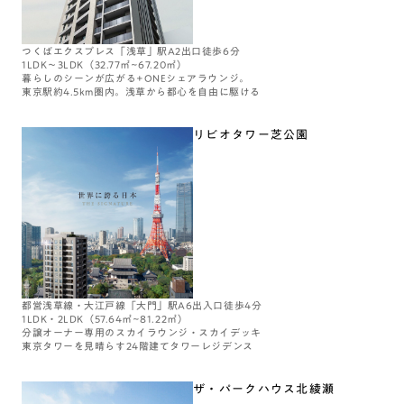
つくばエクスプレス「浅草」駅A2出口徒歩6分
1LDK～3LDK（32.77㎡~67.20㎡）
暮らしのシーンが広がる+ONEシェアラウンジ。
東京駅約4.5km圏内。浅草から都心を自由に駆ける
リビオタワー芝公園
都営浅草線・大江戸線「大門」駅A6出入口徒歩4分
1LDK・2LDK（57.64㎡~81.22㎡）
分譲オーナー専用のスカイラウンジ・スカイデッキ
東京タワーを見晴らす24階建てタワーレジデンス
ザ・パークハウス北綾瀬