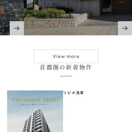
View more
首都圏の新着物件
リビオ浅草
03
VALUE
設計思想と品質管理
“commitment to quality”