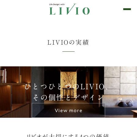
Life Design! with LIVIO
0日目の感動をずっと。
LIVIOの実績
ひとつひとつのLIVIO、
その個性とデザイン
View more
リビオが大切にする4つの価値