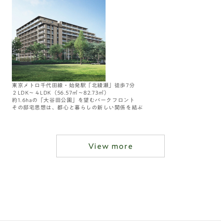
東京メトロ千代田線・始発駅「北綾瀬」徒歩7分
２LDK～４LDK（56.57㎡～82.73㎡）
約1.6haの「大谷田公園」を望むパークフロント
その邸宅思想は、都心と暮らしの新しい関係を結ぶ
View more